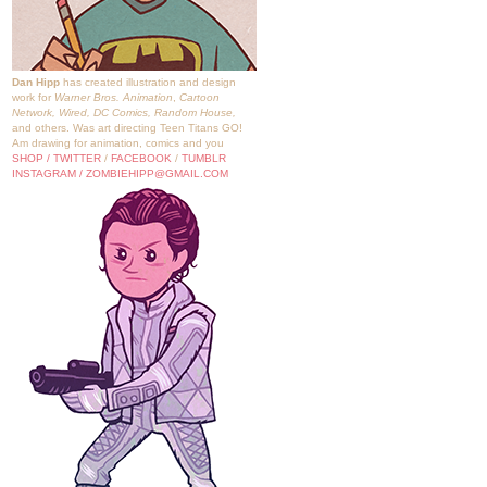
Dan Hipp
has
created illustration and design
work for
Warner Bros. Animation
,
Cartoon
Network,
Wired
,
DC Comics
,
Random House,
and others.
Was art directing Teen Titans GO!
Am drawing for animation, comics and you
SHOP
/
TWITTER
/
FACEBOOK
/
TUMBLR
INSTAGRAM
/ ZOMBIEHIPP@GMAIL.COM