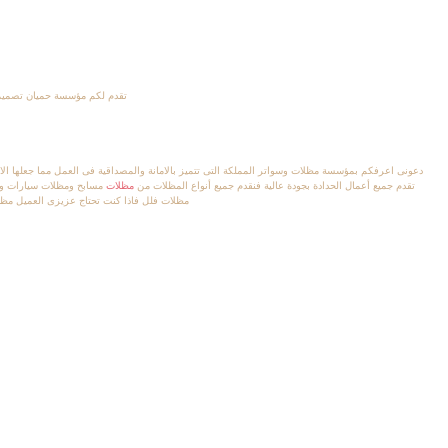
تقدم لكم مؤسسة حميان تصميما
دعونى اعرفكم بمؤسسة مظلات وسواتر المملكة التى تتميز بالامانة والمصداقية فى العمل مما جعلها الا
تقدم جميع أعمال الحدادة بجودة عالية فنقدم جميع أنواع المظلات من
مظلات
مسابح ومظلات سيارات وم
مظلات فلل فاذا كنت تحتاج عزيزى العميل مظلة