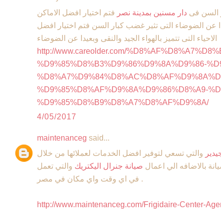
ر السن فى
دار مسنين بمدينة نصر
فتم اختيار افضل الاماكن
دا عن الضوضاء التى تثير غضب كبار السن فتم اختيار افضل
الاحياء التى تتميز بالهواء الجيد والنقى وبعيدا عن الضوضاء
http://www.careolder.com/%D8%AF%D8%A7%D8%
%D9%85%D8%B3%D9%86%D9%8A%D9%86-%D
%D8%A7%D9%84%D8%AC%D8%AF%D9%8A%D
%D9%85%D8%AF%D9%8A%D9%86%D8%A9-%D
%D9%85%D8%B9%D8%A7%D8%AF%D9%8A/
4/05/2017
maintenanceg
said...
يدير
والتي تسعي لتوفير افضل الخدمات لعملائها من خلال
انة بالاضافه الي اعمال
صيانة جنرال اليكتريك
والتي تعمل
في اي وقت واي مكان في مصر .
http://www.maintenanceg.com/Frigidaire-Center-Age