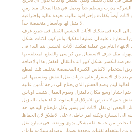
صص في مجال تغليف ونقل العفش والأثاث بدون أي تجريح
 الشركة مدرب ومنظم جداً ويعمل في هذا المجال منذ زمنٍ
اث أيضاً بكفاءة وإحترافية عالية، بجودة عالية وإحترافية
لا مثيل لها وبأسعار منخفضة جداً.
الى البدء فى تفكيك الأثاث الخشبي الثقيل فى جميع غرف
 المتعارف عليه ان عملية التفكيك والتركيب للاثاث بشكل
لانتهاء التام من عملية تفكيك الأثاث الخشبي يتم البدء فى
سهولة مثل غرف الاستقبال من كراسى والقطع المتعلقة بها
عرضة للكسر بشكل كبير اثناء انتقال العفش هذا بالإضافة
ق استخدام الاكياس الكبيرة المخصصة لتغليف تلك القطع
يتم بعد ذلك الاستقرار على عربات نقل العفش وتقسيمها الى
لعالية ليتم وضع العفش الذى يحتاج الى درجة تأمين عالية
تم اختيار اوسع مكان بالمنزل ويقوم العمال بتثبيت اوناش
فش حتى لا تتعرض للانزلاق او السقوط اثناء عملية التنزيل
ن البعض ان نقل الأثاث امر يسير وكل مايحتاج اليه هو اخذ
 منه الى السيارة ولكنه امر خاطىء على الاطلاق لان الحفاظ
ال التخلص من عبء نقله بشكل يدوى ووضعه فى سيارة نقل
ابد من استخدام تقنيات محددة لضمان وصوله بسلامه وامان