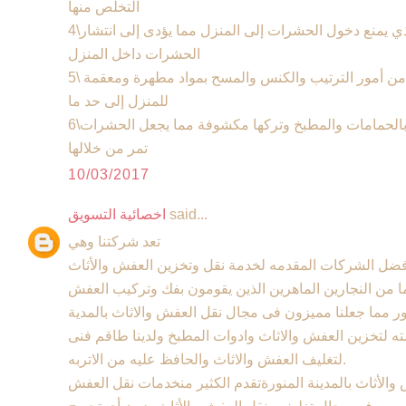
التخلص منها
4\عدم غلق الحاجز الموجود بالنوافذ والذي يمنع دخول الحشرات إلى المنزل مما يؤدى إلى انتشار
الحشرات داخل المنزل
5\ عدم الاهتمام والاعتناء بنظافة المنزل من أمور الترتيب والكنس والمسح بمواد مطهرة ومعقمة
للمنزل إلى حد ما
6\عدم تغطية البلاعات وفتحات الأحواض بالحمامات والمطبخ وتركها مكشوفة مما يجعل الحشرات
تمر من خلالها
10/03/2017
said...
اخصائية التسويق
تعد شركتنا وهي
ضل الشركات المقدمه لخدمة نقل وتخزين العفش والأثاث
ما من النجارين الماهرين الذين يقومون بفك وتركيب العفش
ر مما جعلنا مميزون فى مجال نقل العفش والاثاث بالمدية
ته لتخزين العفش والاثاث وادوات المطبخ ولدينا طاقم فنى
لتغليف العفش والاثاث والحافظ عليه من الاتربه.
الأثاث بالمدينة المنورةتقدم الكثير منخدمات نقل العفش