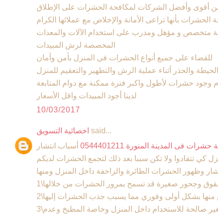
ن أقوى وأفضل الشركات لمكافحة الحشرات على الإطلاق
الحشرات بأنها تراعى الأمانة والإخلاص مع عملائها الكرام
لة متخصص و مؤهل ومدرب على استخدام الآلات والمعدات
المخصصة لرش المبيدات
للقضاء على جميع أنواع الحشرات في المنزل بأمن وأمان
حيطة والحذر أثناء عملية الرش والتطهير والتعقيم للمنزل
وجود حشرات لأطول واكبر فترة ممكنة مع دوام المتابعة
لدينا أجود المبيدات واقل الأسعار
10/03/2017
said...
اخصائية التسويق
ات فى المدينة المنورة 0544401211
أسباب انتشار
ل كي تتفادوا ولا تكن سببا بعد ذلك لتجمع الحشرات لديكم
شار وظهور الحشرات الطائرة والزاحفة داخل المنزل ومنها
شقوق وجحور صغيرة قد تسمح بمرور الحشرات من خلالها
لص منها بشكل أولى وفوري مما يسبب جذب الحشرات إليها
3\تراكم بعض الأغراض القديمة والغير صالحة للاستخدام داخل المنزل وخاصة المطبخ وعدم